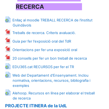
RECERCA
Enllaç al moodle TREBALL RECERCA de l'institut
URL
Guindàvols
Fitxer
Treballs de recerca. Criteris avaluació.
Fitxer
Guia per fer l'exposició oral del TdR
Fitxer
Orientacions per fer una exposició oral
URL
20 consells per fer un bon treball de recerca
URL
EDU365.cat RECURSOS per fer el TR
Web del Departament d'Ensenyament. Inclou
normativa, orientacions, recursos, bibliografia i
URL
exemples
Alehoop. Recursos en línea per elaborar el treball
URL
de recerca
PROJECTE ITINERA de la UdL