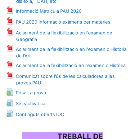
Fitxer
dislèxia, TDAH, etc.
Fitxer
Informació Matrícula PAU 2020
Fitxer
PAU 2020 Informació exàmens per matèries
Aclariment de la flexibilització en l'examen de
Fitxer
Geografia
Aclariment de la flexibilització en l'examen d'Història
Fitxer
de l'Art
Fitxer
Aclariment de la fexibilització en l'examen d'Història
Comunicat sobre l'ús de les calculadores a les
Fitxer
proves PAU
URL
Posa't a prova
URL
Seleactivat.cat
URL
Continguts oberts IOC
TREBALL DE