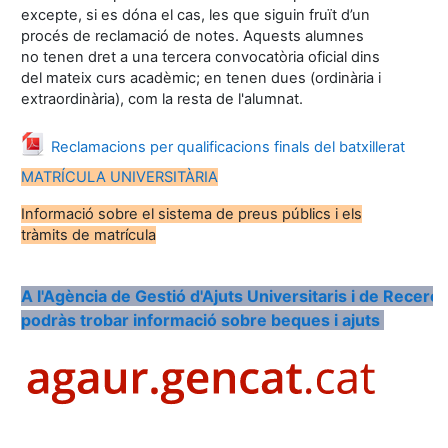
excepte, si es dóna el cas, les que siguin fruït d’un
procés de reclamació de notes. Aquests alumnes
no tenen dret a una tercera convocatòria oficial dins
del mateix curs acadèmic; en tenen dues (ordinària i
extraordinària), com la resta de l'alumnat.
Fitxer
Reclamacions per qualificacions finals del batxillerat
MATRÍCULA UNIVERSITÀRIA
Informació sobre el sistema de preus públics i els
tràmits de matrícula
A l'Agència de Gestió d'Ajuts Universitaris i de Recer
podràs tr
obar
informació sobre beques i ajuts