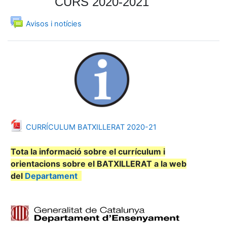
CURS 2020-2021
Fòrum
Avisos i notícies
Fitxer
CURRÍCULUM BATXILLERAT 2020-21
Tota la informació sobre el currículum i
orientacions sobre el BATXILLERAT a la web
del
Departament