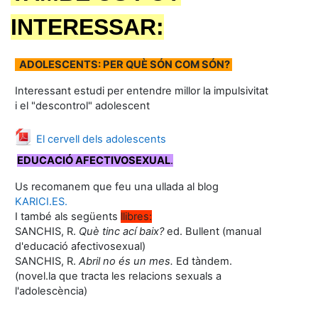
INTERESSAR:
ADOLESCENTS: PER QUÈ SÓN COM SÓN?
Interessant estudi per entendre millor la impulsivitat
i el "descontrol" adolescent
Fitxer
El cervell dels adolescents
EDUCACIÓ AFECTIVOSEXUAL
.
Us recomanem que feu una ullada al blog
KARICI.ES.
I també als següents
llibres:
SANCHIS, R.
Què tinc ací baix?
ed. Bullent (manual
d'educació afectivosexual)
SANCHIS, R.
Abril no és un mes.
Ed tàndem.
(novel.la que tracta les relacions sexuals a
l'adolescència)