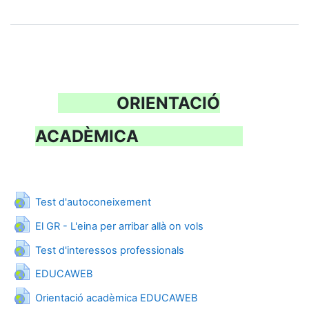
ORIENTACIÓ
ACADÈMICA
URL
Test d'autoconeixement
URL
El GR - L'eina per arribar allà on vols
URL
Test d'interessos professionals
URL
EDUCAWEB
URL
Orientació acadèmica EDUCAWEB