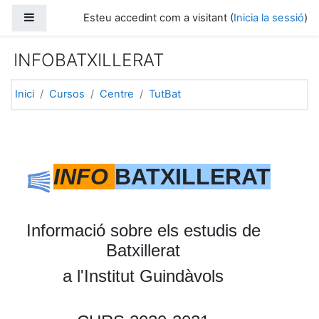
Ves al contingut principal
Panell lateral
Esteu accedint com a visitant (
Inicia la sessió
)
INFOBATXILLERAT
Inici
Cursos
Centre
TutBat
Esquema per temes
General
INFO
BATXILLERAT
Informació sobre els estudis de
Batxillerat
a l'Institut Guindàvols