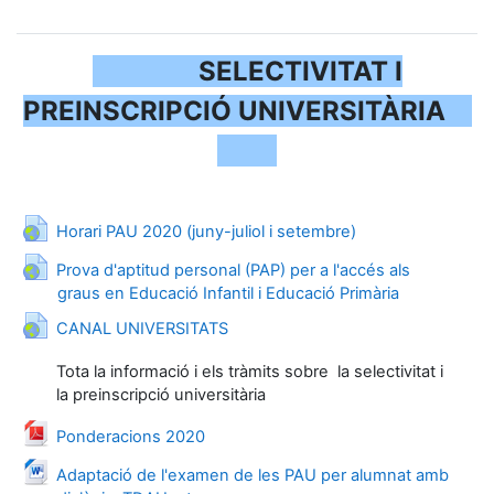
SELECTIVITAT I
PREINSCRIPCIÓ UNIVERSITÀRIA
URL
Horari PAU 2020 (juny-juliol i setembre)
Prova d'aptitud personal (PAP) per a l'accés als
URL
graus en Educació Infantil i Educació Primària
URL
CANAL UNIVERSITATS
Tota la informació i els tràmits sobre la selectivitat i
la preinscripció universitària
URL
Ponderacions 2020
Adaptació de l'examen de les PAU per alumnat amb