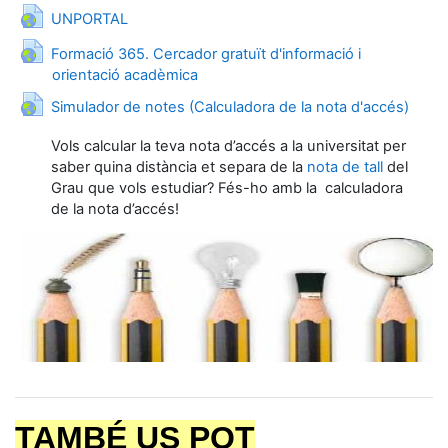
URL
UNPORTAL
Formació 365. Cercador gratuït d'informació i
URL
orientació acadèmica
URL
Simulador de notes (Calculadora de la nota d'accés)
Vols calcular la teva
nota d’accés
a la universitat per
saber quina distància et separa de la
nota de tall
del
Grau que vols estudiar? Fés-ho amb la
calculadora
de la nota d’accés
!
TAMBÉ US POT