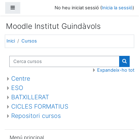
Ves al contingut principal
Panell lateral
No heu iniciat sessió (
Inicia la sessió
)
Moodle Institut Guindàvols
Inici
Cursos
Cerca cursos
Cerca 
Expandeix-ho tot
Centre
ESO
BATXILLERAT
CICLES FORMATIUS
Repositori cursos
Omet Menú principal
Menú principal