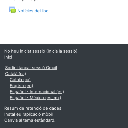
Fòrum
Notícies del lloc
No heu iniciat sessió (
Inicia la sessió
)
Inici
Sortir i tancar sessió Gmail
Català ‎(ca)‎
Català ‎(ca)‎
English ‎(en)‎
Español - Internacional ‎(es)‎
Español - México ‎(es_mx)‎
Resum de retenció de dades
Instal·leu l’aplicació mòbil
Canvia al tema estàndard.