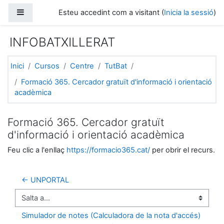
Ves al contingut principal
Panell lateral
Esteu accedint com a visitant (
Inicia la sessió
)
INFOBATXILLERAT
Inici
Cursos
Centre
TutBat
Formació 365. Cercador gratuït d'informació i orientació
acadèmica
Formació 365. Cercador gratuït
d'informació i orientació acadèmica
Feu clic a l'enllaç
https://formacio365.cat/
per obrir el recurs.
← UNPORTAL
Salta a...
Simulador de notes (Calculadora de la nota d'accés) 