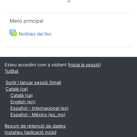
→
Omet Menú principal
Menú principal
Fòrum
Notícies del lloc
Esteu accedint com a visitant (
Inicia la sessió
)
TutBat
Sortir i tancar sessió Gmail
Català ‎(ca)‎
Català ‎(ca)‎
English ‎(en)‎
Español - Internacional ‎(es)‎
Español - México ‎(es_mx)‎
Resum de retenció de dades
Instal·leu l’aplicació mòbil