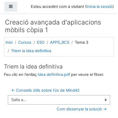
Ves al contingut principal
Panell lateral
Esteu accedint com a visitant (
Inicia la sessió
)
Creació avançada d'aplicacions
mòbils còpia 1
Inici
Cursos
ESO
APPS_RCS
Tema 3
Triem la idea definitiva
Triem la idea definitiva
Feu clic en l'enllaç
Idea definitiva.pdf
per veure el fitxer.
← Consells útils sobre l'ús de Mind42
Salta a...
Com dissenyar la solució →