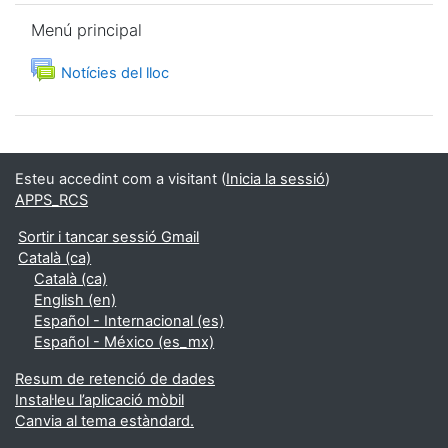
Omet Menú principal
Menú principal
Fòrum
Notícies del lloc
Esteu accedint com a visitant (
Inicia la sessió
)
APPS_RCS
Sortir i tancar sessió Gmail
Català ‎(ca)‎
Català ‎(ca)‎
English ‎(en)‎
Español - Internacional ‎(es)‎
Español - México ‎(es_mx)‎
Resum de retenció de dades
Instal·leu l’aplicació mòbil
Canvia al tema estàndard.