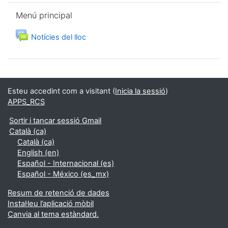
Omet Menú principal
Menú principal
Fòrum
Notícies del lloc
Esteu accedint com a visitant (
Inicia la sessió
)
APPS_RCS
Sortir i tancar sessió Gmail
Català ‎(ca)‎
Català ‎(ca)‎
English ‎(en)‎
Español - Internacional ‎(es)‎
Español - México ‎(es_mx)‎
Resum de retenció de dades
Instal·leu l’aplicació mòbil
Canvia al tema estàndard.