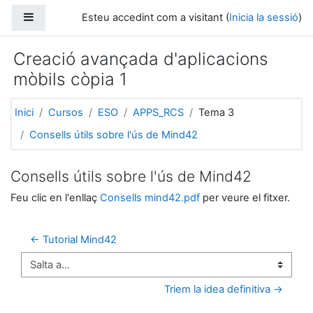
Ves al contingut principal
Panell lateral
Esteu accedint com a visitant (
Inicia la sessió
)
Creació avançada d'aplicacions
mòbils còpia 1
Inici
Cursos
ESO
APPS_RCS
Tema 3
Consells útils sobre l'ús de Mind42
Consells útils sobre l'ús de Mind42
Feu clic en l'enllaç
Consells mind42.pdf
per veure el fitxer.
← Tutorial Mind42
Salta a...
Triem la idea definitiva →