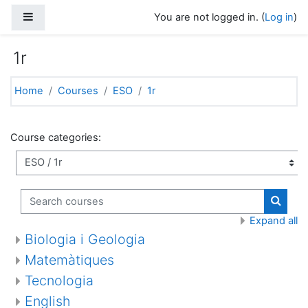
Skip to main content
Side panel
You are not logged in. (
Log in
)
1r
Home
Courses
ESO
1r
Course categories:
Search courses
Search
Expand all
Biologia i Geologia
Matemàtiques
Tecnologia
English