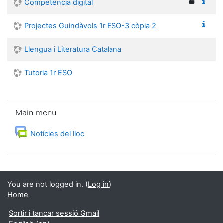
Competència digital
Projectes Guindàvols 1r ESO-3 còpia 2
Llengua i Literatura Catalana
Tutoria 1r ESO
Skip Main menu
Main menu
Forum
Notícies del lloc
You are not logged in. (
Log in
)
Home
Sortir i tancar sessió Gmail