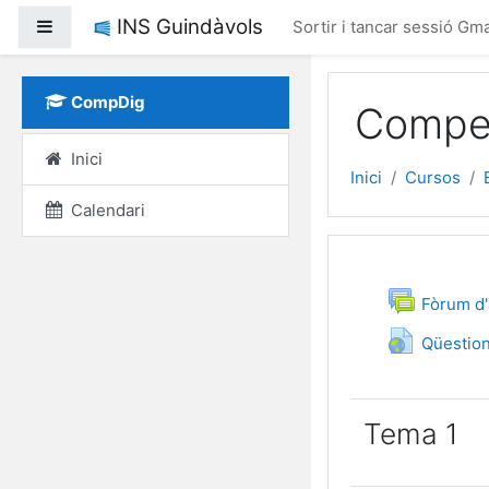
Ves al contingut princi
INS Guindàvols
Panell lateral
Sortir i tancar sessió Gma
CompDig
Compet
Inici
Inici
Cursos
Calendari
Esquema
General
Fòrum d'
Qüestion
Tema 1