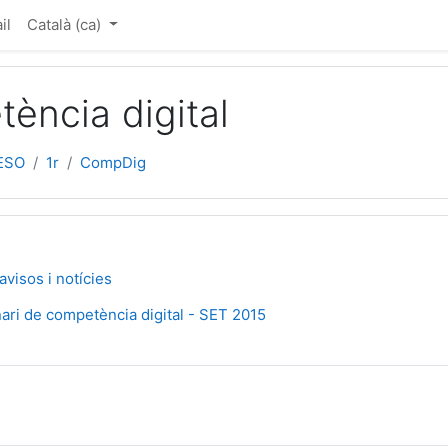
pal
il
Català ‎(ca)‎
ència digital
ESO
1r
CompDig
 per temes
avisos i notícies
URL
ari de competència digital - SET 2015