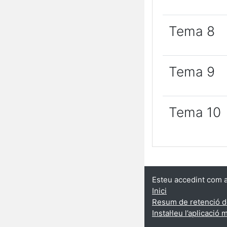
Tema 8
Tema 9
Tema 10
Esteu accedint com a 
Inici
Resum de retenció 
Instal·leu l’aplicació 