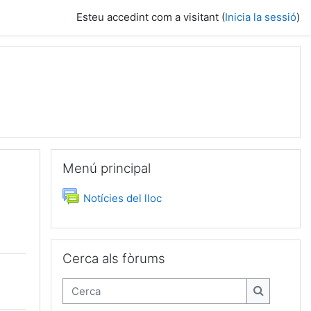
Esteu accedint com a visitant (
Inicia la sessió
)
Omet Menú principal
Menú principal
Fòrum
Notícies del lloc
Omet Cerca als fòrums
Cerca als fòrums
Cerca
Cerca