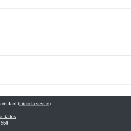
visitant (
Inicia la sessió
)
de dades
mòbil