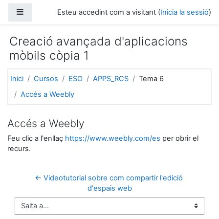
Ves al contingut principal
Panell lateral
Esteu accedint com a visitant (
Inicia la sessió
)
Creació avançada d'aplicacions
mòbils còpia 1
Inici
Cursos
ESO
APPS_RCS
Tema 6
Accés a Weebly
Accés a Weebly
Feu clic a l'enllaç
https://www.weebly.com/es
per obrir el
recurs.
← Videotutorial sobre com compartir l'edició 
d'espais web
Salta a...