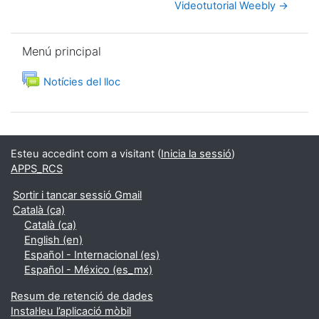
Videotutorial Weebly →
Omet Menú principal
Menú principal
Fòrum
Notícies del lloc
Esteu accedint com a visitant (
Inicia la sessió
)
APPS_RCS
Sortir i tancar sessió Gmail
Català ‎(ca)‎
Català ‎(ca)‎
English ‎(en)‎
Español - Internacional ‎(es)‎
Español - México ‎(es_mx)‎
Resum de retenció de dades
Instal·leu l’aplicació mòbil