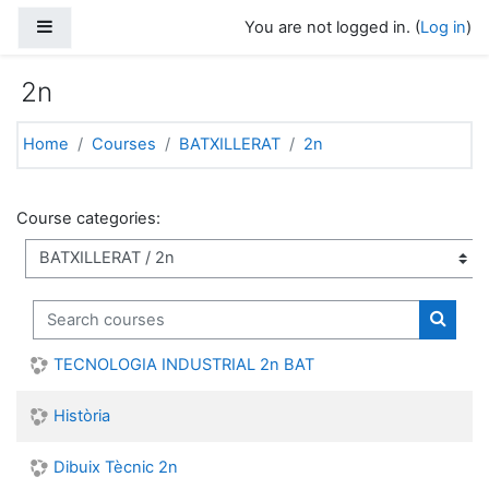
Skip to main content
Side panel
You are not logged in. (
Log in
)
2n
Home
Courses
BATXILLERAT
2n
Course categories:
Search courses
Search
TECNOLOGIA INDUSTRIAL 2n BAT
Història
Dibuix Tècnic 2n