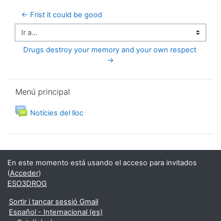
← Frist it could be good
Ir a...
Drugs destroy your memory and your own respect 
→
Salta Menú principal
Menú principal
Foro
Notícies del lloc
En este momento está usando el acceso para invitados
(
Acceder
)
ESO3DROG
Sortir i tancar sessió Gmail
Español - Internacional ‎(es)‎