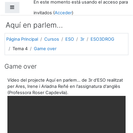
En este momento está usando el acceso para
Salta al contenido principal
Panel lateral
invitados (
Acceder
)
Aquí en parlem...
Página Principal
Cursos
ESO
3r
ESO3DROG
Tema 4
Game over
Game over
Vídeo del projecte Aquí en parlem... de 3r d'ESO realitzat
per Ares, Irene i Ariadna Reñé en l'assignatura d'anglès
(Professora Roser Capdevila).