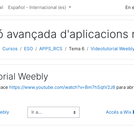
ipal
il
Español - Internacional ‎(es)‎
En 
ó avançada d'aplicacions 
Cursos
ESO
APPS_RCS
Tema 6
Videotutorial Weebl
orial Weebly
nlace
https://www.youtube.com/watch?v=Bm7hSqtV2J8
para abri
Ir a...
ebly
Accés a Wix 