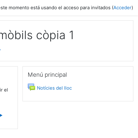
este momento está usando el acceso para invitados (
Acceder
)
mòbils còpia 1
y
Salta Menú principal
Menú principal
Foro
Notícies del lloc
r el
▶︎