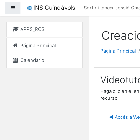
Salta al contenido princ
INS Guindàvols
Panel lateral
Sortir i tancar sessió Gma
APPS_RCS
Creaci
Página Principal
Página Principal
Calendario
Videotut
Haga clic en el e
recurso.
◀︎ Accés a We