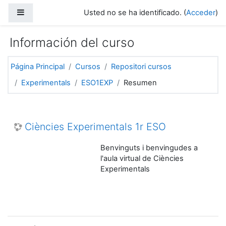
Salta al contenido principal
Panel lateral
Usted no se ha identificado. (
Acceder
)
Información del curso
Página Principal
Cursos
Repositori cursos
Experimentals
ESO1EXP
Resumen
Ciències Experimentals 1r ESO
Benvinguts i benvingudes a
l'aula virtual de Ciències
Experimentals
Salta Menú principal