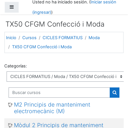
Usted no ha iniciado sesión. (
Iniciar sesión
Saltar al contenido principal
Pánel lateral
(ingresar)
)
TX50 CFGM Confecció i Moda
Inicio
Cursos
CICLES FORMATIUS
Moda
TX50 CFGM Confecció i Moda
Categorías:
Buscar cursos
Buscar
M2 Principis de manteniment
electromecànic (M)
Mòdul 2 Principis de manteniment